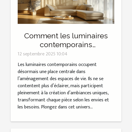
Comment les luminaires
contemporains
transforment-ils les
12 septembre 2025 10:04
espaces de vie ?
Les luminaires contemporains occupent
désormais une place centrale dans
l’aménagement des espaces de vie. Ils ne se
contentent plus d’éclairer, mais participent
pleinement à la création d’ambiances uniques,
transformant chaque pièce selon les envies et
les besoins. Plongez dans cet univers...