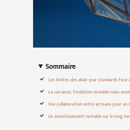
Sommaire
Les limites des abat-jour standards face
La carcasse, fondation invisible mais essen
Une collaboration entre artisans pour un 
Un investissement rentable sur le long t