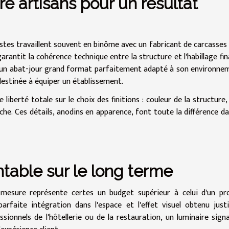
e artisans pour un résultat
ristes travaillent souvent en binôme avec un fabricant de carcasses
arantit la cohérence technique entre la structure et l'habillage fina
nt un abat-jour grand format parfaitement adapté à son environne
 destinée à équiper un établissement.
iberté totale sur le choix des finitions : couleur de la structure,
he. Ces détails, anodins en apparence, font toute la différence da
table sur le long terme
esure représente certes un budget supérieur à celui d'un pr
arfaite intégration dans l'espace et l'effet visuel obtenu justi
sionnels de l'hôtellerie ou de la restauration, un luminaire sign