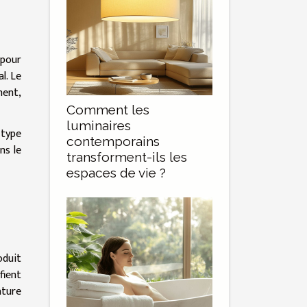
 pour
l. Le
ment,
Comment les
luminaires
 type
contemporains
ns le
transforment-ils les
espaces de vie ?
oduit
fient
ature