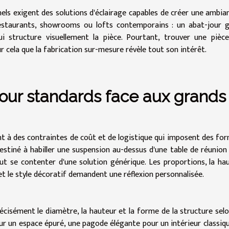
els exigent des solutions d'éclairage capables de créer une ambia
 restaurants, showrooms ou lofts contemporains : un abat-jour 
i structure visuellement la pièce. Pourtant, trouver une pièc
r cela que la fabrication sur-mesure révèle tout son intérêt.
jour standards face aux grands
nt à des contraintes de coût et de logistique qui imposent des fo
stiné à habiller une suspension au-dessus d'une table de réunion
eut se contenter d'une solution générique. Les proportions, la ha
et le style décoratif demandent une réflexion personnalisée.
cisément le diamètre, la hauteur et la forme de la structure selo
ur un espace épuré, une pagode élégante pour un intérieur classiq