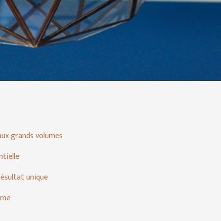
 aux grands volumes
tielle
résultat unique
erme