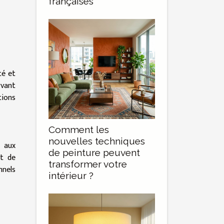
françaises
té et
rvant
tions
Comment les
nouvelles techniques
s aux
de peinture peuvent
et de
transformer votre
nnels
intérieur ?