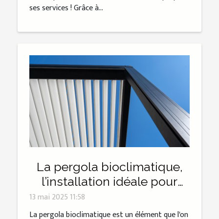
ses services ! Grâce à...
La pergola bioclimatique,
l’installation idéale pour
profiter de l’été à Narbonne !
13 mai 2025 11:58
La pergola bioclimatique est un élément que l'on