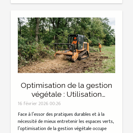
Optimisation de la gestion
végétale : Utilisation
efficace des broyeurs
16 février 2026 00:26
lourds
Face à l’essor des pratiques durables et à la
nécessité de mieux entretenir les espaces verts,
l’optimisation de la gestion végétale occupe