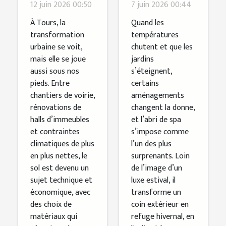
immersion
inattendus
12 juin 2026 00:50
7 juin 2026 00:44
avec un
des
À Tours, la
Quand les
spécialiste
soirées
transformation
températures
urbaine se voit,
chutent et que les
du sol à la
d’hiver
mais elle se joue
jardins
loupe
dans le
aussi sous nos
s’éteignent,
jardin
pieds. Entre
certains
chantiers de voirie,
aménagements
rénovations de
changent la donne,
halls d’immeubles
et l’abri de spa
et contraintes
s’impose comme
climatiques de plus
l’un des plus
en plus nettes, le
surprenants. Loin
sol est devenu un
de l’image d’un
sujet technique et
luxe estival, il
économique, avec
transforme un
des choix de
coin extérieur en
matériaux qui
refuge hivernal, en