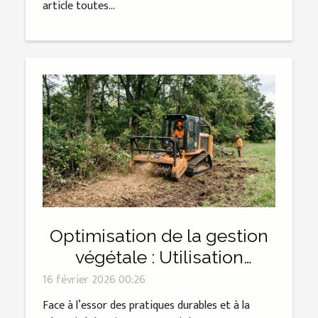
article toutes...
Optimisation de la gestion
végétale : Utilisation
efficace des broyeurs
16 février 2026 00:26
lourds
Face à l’essor des pratiques durables et à la