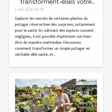
transforment-elles votre
potager en allié santé
1 mai 2026 00:58
inattendu ?
Explorer les secrets de certaines plantes du
potager réserve bien des surprises, notamment
pour la santé. En cultivant des espèces souvent
négligées, il est possible d'optimiser son bien-
être de manière inattendue. Découvrez
comment transformer un simple potager en
véritable allié santé, et...