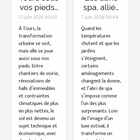
vos pieds :
spa, alliés
immersion
inattendus
12 juin 2026 00:50
7 juin 2026 00:44
avec un
des
À Tours, la
Quand les
spécialiste
soirées
transformation
températures
urbaine se voit,
chutent et que les
du sol à la
d’hiver
mais elle se joue
jardins
loupe
dans le
aussi sous nos
s’éteignent,
jardin
pieds. Entre
certains
chantiers de voirie,
aménagements
rénovations de
changent la donne,
halls d’immeubles
et l’abri de spa
et contraintes
s’impose comme
climatiques de plus
l’un des plus
en plus nettes, le
surprenants. Loin
sol est devenu un
de l’image d’un
sujet technique et
luxe estival, il
économique, avec
transforme un