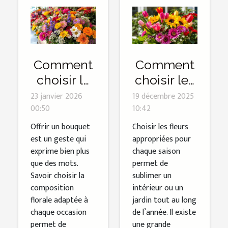
Comment
Comment
choisir le
choisir les
bouquet
meilleures
23 janvier 2026
19 décembre 2025
00:50
10:42
parfait
fleurs pour
pour
chaque
Offrir un bouquet
Choisir les fleurs
est un geste qui
appropriées pour
chaque
saison ?
exprime bien plus
chaque saison
occasion ?
que des mots.
permet de
Savoir choisir la
sublimer un
composition
intérieur ou un
florale adaptée à
jardin tout au long
chaque occasion
de l’année. Il existe
permet de
une grande