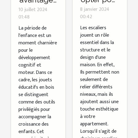
la
des jouets
8 janvier 2024
10 juillet 2024
00:42
01:48
fabrication
éducatifs
des
en bois
Les escaliers
La période de
jouent un rôle
l'enfance est un
escaliers
pour
essentiel dans la
moment charnière
sur
enfants
structure et le
pour le
mesure ?
design d'une
développement
maison. En effet,
cognitif et
Ils permettent non
moteur. Dans ce
seulement de
cadre, les jouets
relier différents
éducatifs en bois
niveaux, mais ils
se distinguent
ajoutent aussi une
comme des outils
touche esthétique
privilégiés pour
à votre
accompagner la
appartement.
croissance des
Lorsqu'il s'agit de
enfants. Cet