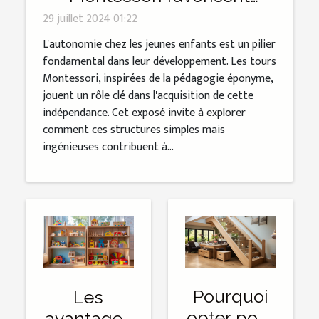
l'autonomie des jeunes
29 juillet 2024 01:22
enfants
L'autonomie chez les jeunes enfants est un pilier
fondamental dans leur développement. Les tours
Montessori, inspirées de la pédagogie éponyme,
jouent un rôle clé dans l'acquisition de cette
indépendance. Cet exposé invite à explorer
comment ces structures simples mais
ingénieuses contribuent à...
Pourquoi
Les
opter pour
avantages